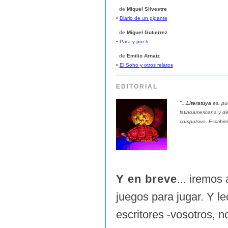
de
Miquel Silvestre
•
Diario de un gigante
de
Miguel Gutierrez
•
Para y por ti
de
Emilio Arnaiz
•
El Soho y otros relatos
EDITORIAL
"...
Literatuya
es, pu
latinoamericana y de 
compulsivo. Escribim
Y en breve
... iremo
juegos para jugar. Y le
escritores -vosotros, n