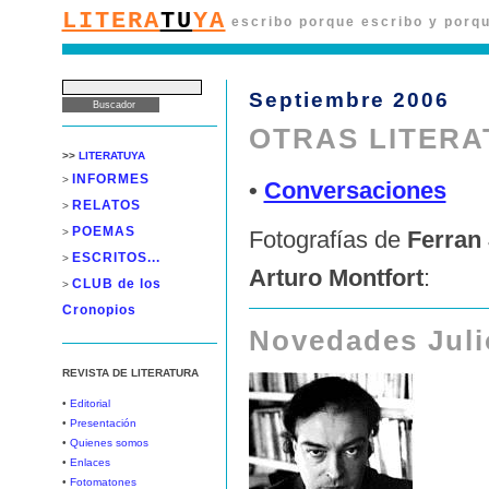
LITERA
TU
YA
escribo porque escribo y porqu
Septiembre 2006
OTRAS LITER
>>
LITERATUYA
INFORMES
>
•
Conversaciones
RELATOS
>
POEMAS
>
Fotografías de
Ferran
ESCRITOS...
>
Arturo Montfort
:
CLUB de los
>
Cronopios
Novedades Juli
REVISTA DE LITERATURA
•
Editorial
•
Presentación
•
Quienes somos
•
Enlaces
•
Fotomatones