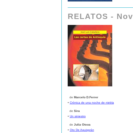
RELATOS
- Nov
de
Marcelo D.Ferrer
•
Crónica de una noche de niebla
de
Sira
•
Un siniestro
de
Julia Otxoa
•
Oto De Aquisgrán